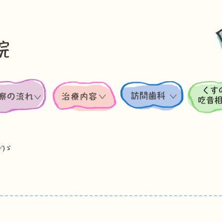
」
’)ゞ