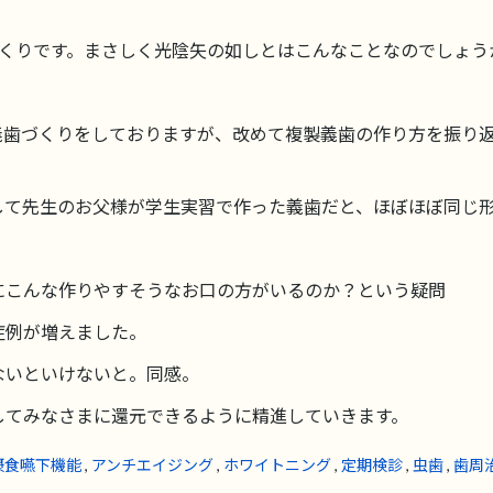
っくりです。まさしく光陰矢の如しとはこんなことなのでしょう
義歯づくりをしておりますが、改めて複製義歯の作り方を振り
して先生のお父様が学生実習で作った義歯だと、ほぼほぼ同じ
にこんな作りやすそうなお口の方がいるのか？という疑問
症例が増えました。
ないといけないと。同感。
してみなさまに還元できるように精進していきます。
摂食嚥下機能
,
アンチエイジング
,
ホワイトニング
,
定期検診
,
虫歯
,
歯周