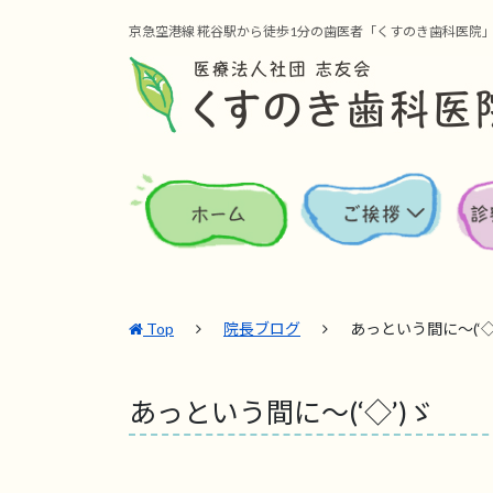
京急空港線 糀谷駅から徒歩1分の歯医者「くすのき歯科医院
Top
院長ブログ
あっという間に～(‘◇
あっという間に～(‘◇’)ゞ