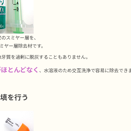
壁のスミヤー層を、
スミヤー層除去材です。
象牙質を過剰に脱灰することもありません。
がほとんどなく
、水溶液のため交互洗浄で容易に除去でき
充填を行う