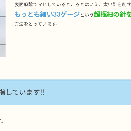
表面麻酔でマヒしているところとはいえ、太い針を刺
もっとも細い33ゲージ
超極細の針
という
方法をとっています。
しています‼️
」
す」