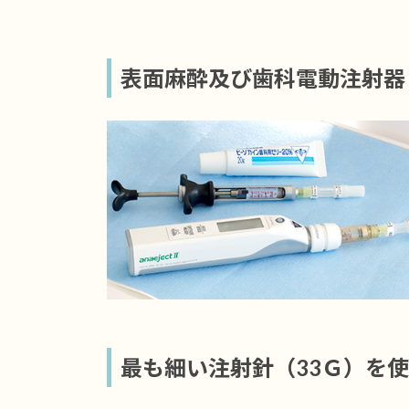
表面麻酔及び歯科電動注射器
最も細い注射針（33Ｇ）を