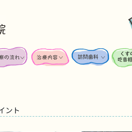
」
イント