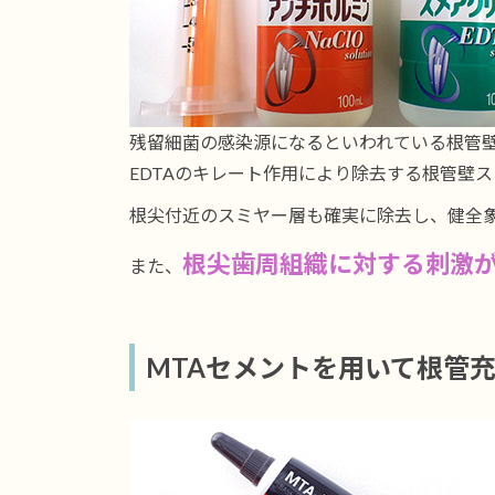
残留細菌の感染源になるといわれている根管
EDTAのキレート作用により除去する根管壁
根尖付近のスミヤー層も確実に除去し、健全
根尖歯周組織に対する刺激
また、
MTAセメントを用いて根管