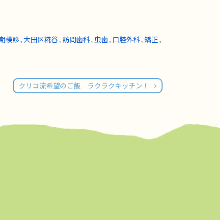
期検診
,
大田区糀谷
,
訪問歯科
,
虫歯
,
口腔外科
,
矯正
,
クリコ流希望のご飯 ラクラクキッチン！