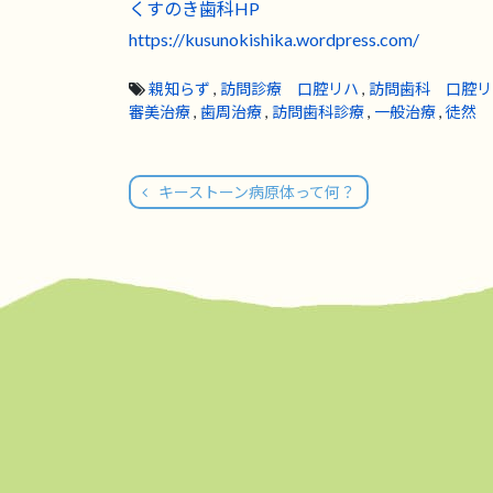
くすのき歯科HP
https://kusunokishika.wordpress.com/
親知らず
,
訪問診療 口腔リハ
,
訪問歯科 口腔リ
審美治療
,
歯周治療
,
訪問歯科診療
,
一般治療
,
徒然
キーストーン病原体って何？