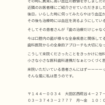
その時に異常に高い血圧の数値を示しました
近隣のお医者様にご紹介させていただきまし
後日，いらした時に伺ってみたらやはり血圧
その後も治療時には血圧を測るようにしてい
そしてその患者さんが『歯の治療だけじゃな
今は口腔内の菌が様々な全身疾患と関係して
歯科医院からの全身的アプローチも大切にな
こうして来院くださったことをきっかけに他
小さな小さな医科歯科連携だなぁとつくづく
来院いただいている患者さんにはずーーーー
そんな風に私は思うのです。
〒１４４－００３４ 大田区西糀谷４－２７
０３－３７４３－２７７７ 月～金 １０：