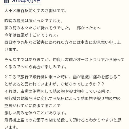
2018年9月5日
大田区糀谷駅前くすのき歯科です。
昨晩の暴風は凄かったですねぇ。
家の前の木々たちが折れそうでした。 怖かったぁ～
今年は台風がすごいですねぇ。
西日本や九州など被害にあわれた方々には本当にお見舞い申し上
げます。
そんな中ではありますが、仲良し友達がオーストラリアから帰って
くるので今から再会が楽しみです。
ところで旅行で飛行機に乗った時に、歯が急激に痛みを感じるこ
とがあると言われていますが、なぜなのでしょうか？？
それは、虫歯の治療をして詰め物や被せ物をしている歯は、
飛行機の離着陸時に変化する気圧によって詰め物や被せ物の中の
空気がわずかに膨張することで
激しい痛みを伴うことがあります。
飛行機上空でのお菓子の袋を想像して頂けるとわかりやすいと思
います。