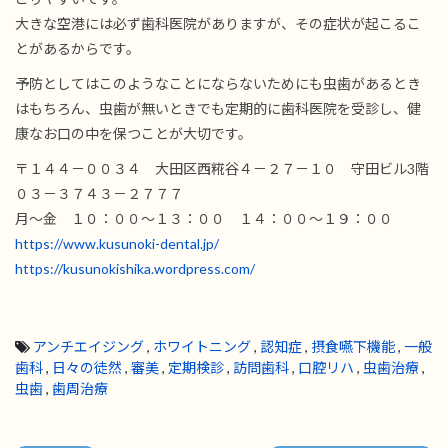
大きな空港には必ず歯科医院がありますが、その症状が起こるこ
とがあるからです。
予防としてはこのようなことにならないためにも虫歯があるとき
はもちろん、虫歯が無いときでも定期的に歯科医院を受診し、健
康なお口の中を保つことが大切です。
〒１４４－００３４ 大田区西糀谷４－２７－１０ 守田ビル3階
０３－３７４３－２７７７
月～金 １０：００～１３：００ １４：００～１９：００
https://www.kusunoki-dental.jp/
https://kusunokishika.wordpress.com/
アンチエイジング
,
ホワイトニング
,
認知症
,
摂食嚥下機能
,
一般
歯科
,
日々の徒然
,
審美
,
定期検診
,
訪問歯科
,
口腔リハ
,
虫歯治療
,
虫歯
,
歯周治療