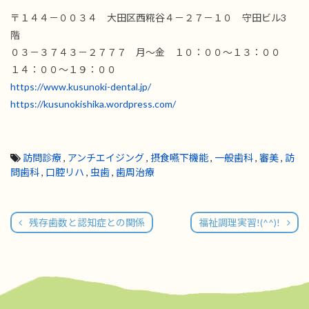
〒１４４－００３４ 大田区西糀谷４－２７－１０ 守田ビル3
階
０３－３７４３－２７７７ 月～金 １０：００～１３：００
１４：００～１９：００
https://www.kusunoki-dental.jp/
https://kusunokishika.wordpress.com/
訪問診療
,
アンチエイジング
,
摂食嚥下機能
,
一般歯科
,
審美
,
訪
問歯科
,
口腔リハ
,
虫歯
,
歯周治療
残存歯数と認知症との関係
福祉調理実習!(^^)!