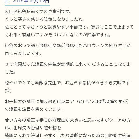
2018年10月19日
大田区糀谷駅前くすのき歯科です。
ぐっと寒さを感じる陽気になりましたね。
私にとってはちょうど動きやすい季節です。寒さもここで止まって
くれると有難いですがそうはいかないのが四季ですね。
糀谷のおいで通り商店街や駅前商店街もハロウィンの飾り付けが
目にも楽しいです。
さて念願だった矯正の先生が定期的に来てくださることになりま
した。
穏やかでとても素敵な先生で、お迎えする私がうきうき気味です
(笑)
お子様方の矯正に加え最近はシニア（とはいえ40代以降ですが）
の矯正も注目を集めています。
若い方々の矯正は審美的な理由が大きいと思いますがシニアの方
は、歯周病の管理や被せ物を
綺麗に入れて管理しやすくしたり高齢になった時の口腔衛生管理