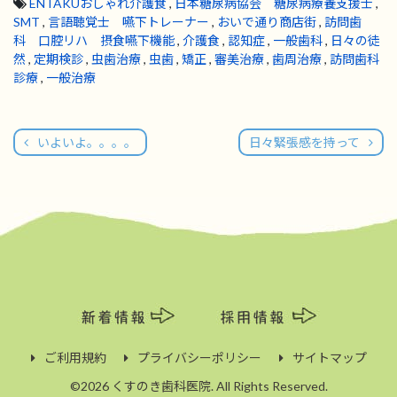
ENTAKUおしゃれ介護食
,
日本糖尿病協会 糖尿病療養支援士
,
SMT
,
言語聴覚士 嚥下トレーナー
,
おいで通り商店街
,
訪問歯
科 口腔リハ 摂食嚥下機能
,
介護食
,
認知症
,
一般歯科
,
日々の徒
然
,
定期検診
,
虫歯治療
,
虫歯
,
矯正
,
審美治療
,
歯周治療
,
訪問歯科
診療
,
一般治療
いよいよ。。。。
日々緊張感を持って
ご利用規約
プライバシーポリシー
サイトマップ
©2026 くすのき歯科医院. All Rights Reserved.