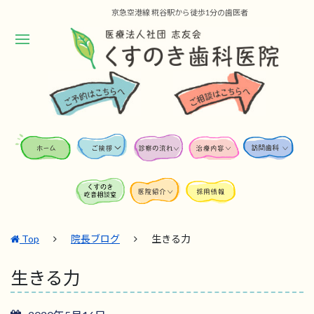
京急空港線 糀谷駅から徒歩1分の歯医者
Top
院長ブログ
生きる力
生きる力