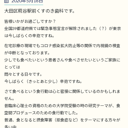
2020年5月16日
大田区糀谷駅前くすのき歯科です。
皆様いかがお過ごしですか？
全国39都道府県では緊急事態宣言が解除されました（？）が東京
は今しばらくの辛抱ですね。
在宅診療の現場でもコロナ感染拡大防止等の関係で内視鏡の検査
が中断となっております。
少しでも食べたいという患者さんや食べさせたいというご家族に
とっては
悶々とする日々です。
今しばらく（きっとあと少し）辛抱ですね。
さて食べるという食行動は心と密接に関係しているのかもしれま
せん。
昔臨床心理士の資格のための大学院受験の時の研究テーマが、食
空間プロデュースのための食行動でした。
普通、食となると摂食障害（拒食症など）をテーマにする方々が
多い中