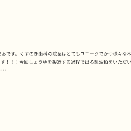
まぁです。くすのき歯科の院長はとてもユニークでかつ様々な
ます！！！今回しょうゆを製造する過程で出る醤油粕をいただ
･･